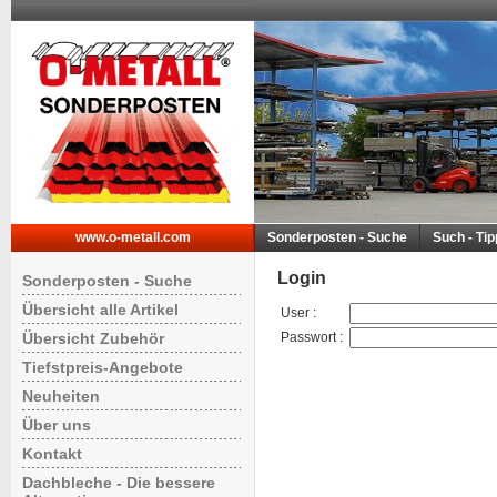
www.o-metall.com
Sonderposten - Suche
Such - Ti
Login
Sonderposten - Suche
Übersicht alle Artikel
User
:
Übersicht Zubehör
Passwort
:
Tiefstpreis-Angebote
Neuheiten
Über uns
Kontakt
Dachbleche - Die bessere