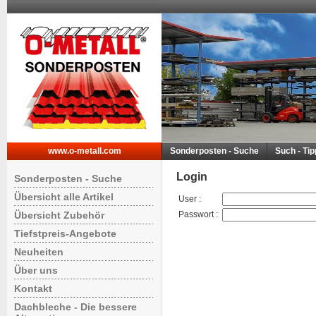
www.o-metall.com
Sonderposten - Suche
Such - Ti
Login
Sonderposten - Suche
Übersicht alle Artikel
User
:
Übersicht Zubehör
Passwort
:
Tiefstpreis-Angebote
Neuheiten
Über uns
Kontakt
Dachbleche - Die bessere