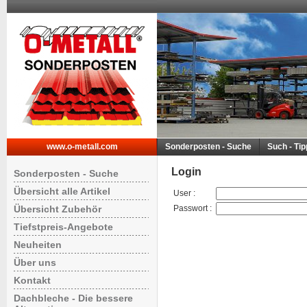
www.o-metall.com
Sonderposten - Suche
Such - Ti
Login
Sonderposten - Suche
Übersicht alle Artikel
User
:
Übersicht Zubehör
Passwort
:
Tiefstpreis-Angebote
Neuheiten
Über uns
Kontakt
Dachbleche - Die bessere