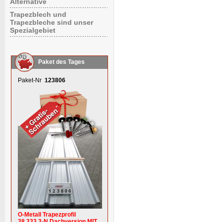
Alternative
Trapezblech und
Trapezbleche sind unser
Spezialgebiet
Paket des Tages
Paket-Nr
123806
O-Metall Trapezprofil
38.333.3-N Dachversion MIT