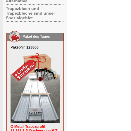
Alternative
Trapezblech und
Trapezbleche sind unser
Spezialgebiet
Paket des Tages
Paket-Nr
123806
O-Metall Trapezprofil
38.333.3-N Dachversion MIT