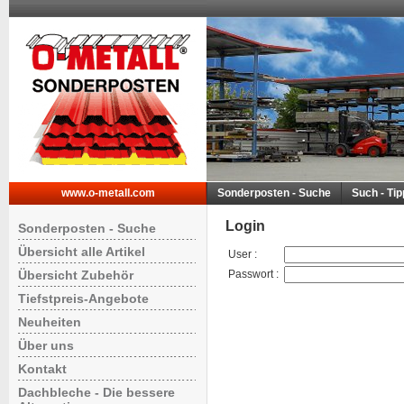
www.o-metall.com
Sonderposten - Suche
Such - Ti
Login
Sonderposten - Suche
Übersicht alle Artikel
User
:
Übersicht Zubehör
Passwort
:
Tiefstpreis-Angebote
Neuheiten
Über uns
Kontakt
Dachbleche - Die bessere