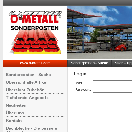
www.o-metall.com
Sonderposten - Suche
Such - Ti
Login
Sonderposten - Suche
Übersicht alle Artikel
User
:
Übersicht Zubehör
Passwort
:
Tiefstpreis-Angebote
Neuheiten
Über uns
Kontakt
Dachbleche - Die bessere