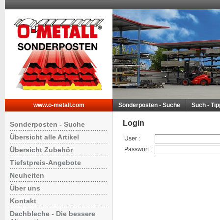
www.o-metall.com
Sonderposten - Suche
Such - Ti
Login
Sonderposten - Suche
Übersicht alle Artikel
User
:
Übersicht Zubehör
Passwort
:
Tiefstpreis-Angebote
Neuheiten
Über uns
Kontakt
Dachbleche - Die bessere