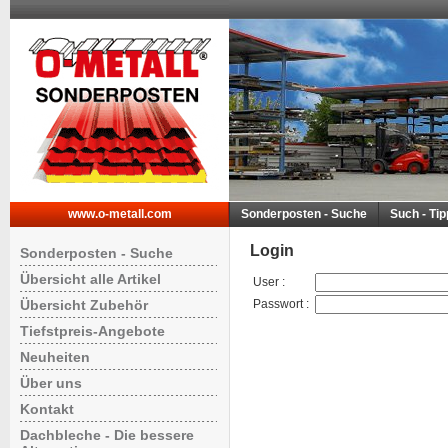
www.o-metall.com
Sonderposten - Suche
Such - Ti
Login
Sonderposten - Suche
Übersicht alle Artikel
User
:
Übersicht Zubehör
Passwort
:
Tiefstpreis-Angebote
Neuheiten
Über uns
Kontakt
Dachbleche - Die bessere