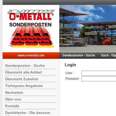
www.o-metall.com
Sonderposten - Suche
Such - Ti
Login
Sonderposten - Suche
Übersicht alle Artikel
User
:
Übersicht Zubehör
Passwort
:
Tiefstpreis-Angebote
Neuheiten
Über uns
Kontakt
Dachbleche - Die bessere