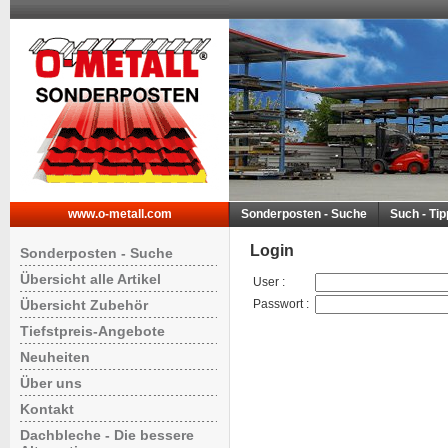
www.o-metall.com
Sonderposten - Suche
Such - Ti
Login
Sonderposten - Suche
Übersicht alle Artikel
User
:
Übersicht Zubehör
Passwort
:
Tiefstpreis-Angebote
Neuheiten
Über uns
Kontakt
Dachbleche - Die bessere