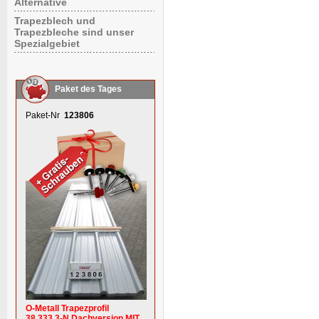
Alternative
Trapezblech und
Trapezbleche sind unser
Spezialgebiet
Paket des Tages
Paket-Nr
123806
O-Metall Trapezprofil
38.333.3-N Dachversion MIT