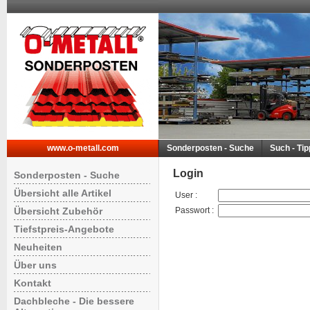
www.o-metall.com
Sonderposten - Suche
Such - Ti
Login
Sonderposten - Suche
Übersicht alle Artikel
User
:
Übersicht Zubehör
Passwort
:
Tiefstpreis-Angebote
Neuheiten
Über uns
Kontakt
Dachbleche - Die bessere