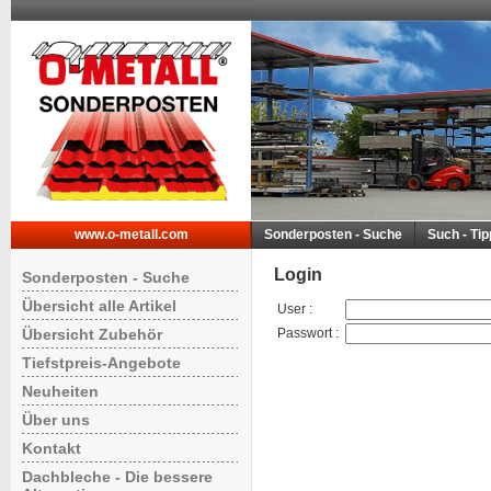
www.o-metall.com
Sonderposten - Suche
Such - Ti
Login
Sonderposten - Suche
Übersicht alle Artikel
User
:
Übersicht Zubehör
Passwort
:
Tiefstpreis-Angebote
Neuheiten
Über uns
Kontakt
Dachbleche - Die bessere