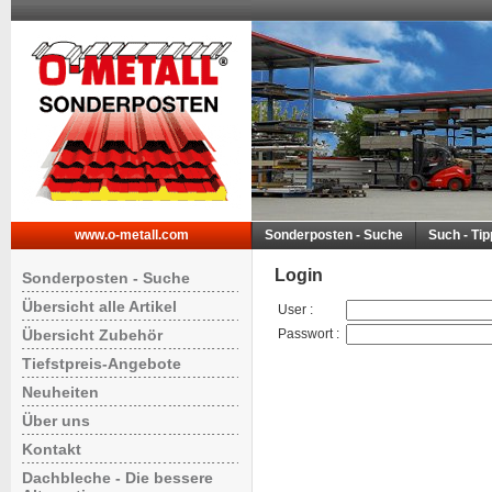
www.o-metall.com
Sonderposten - Suche
Such - Ti
Login
Sonderposten - Suche
Übersicht alle Artikel
User
:
Übersicht Zubehör
Passwort
:
Tiefstpreis-Angebote
Neuheiten
Über uns
Kontakt
Dachbleche - Die bessere