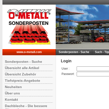
www.o-metall.com
Sonderposten - Suche
Such - Ti
Login
Sonderposten - Suche
Übersicht alle Artikel
User
:
Übersicht Zubehör
Passwort
:
Tiefstpreis-Angebote
Neuheiten
Über uns
Kontakt
Dachbleche - Die bessere