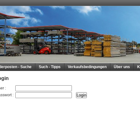
derposten - Suche
Such - Tipps
Verkaufsbedingungen
Über uns
K
ogin
er
:
sswort
: